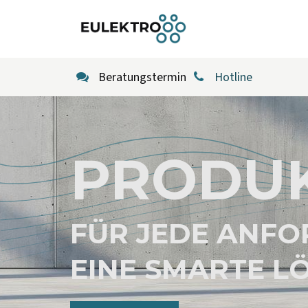
Zum Inhalt springen
Home
New
Beratungstermin
Hotline
PRODU
FÜR JEDE ANF
EINE SMARTE L