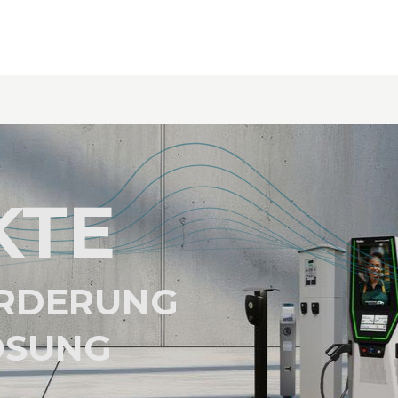
s
Karte
Laden & Bezahlen
B2B
Software / Plattform
KTE
ORDERUNG
ÖSUNG